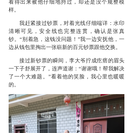
看得出来被他仔细地捋过，却还是没个规整模
样。
我赶紧接过钞票，对着光线仔细端详：水印
清晰可见，安全线也完整连贯，确认是张真
钞。
“别着急，这钱没问题！”我一边安抚他，一
边从钱包里掏出一张崭新的百元钞票跟他交换。
接过新钞票的瞬间，李大爷拧成疙瘩的眉头
一下子舒展开了，连声道谢：
“谢谢哦！帮我解决
了一个大难题。”看着他的笑脸，我心里也暖暖
的。