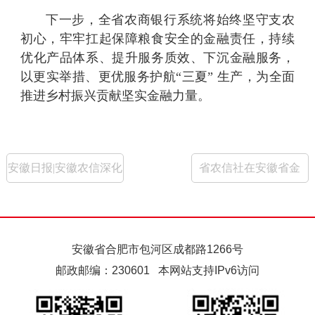
下一步，全省农商银行系统将始终坚守支农
初心，牢牢扛起保障粮食安全的金融责任，持续
优化产品体系、提升服务质效、下沉金融服务，
以更实举措、更优服务护航“三夏” 生产，为全面
推进乡村振兴贡献坚实金融力量。
安徽日报|安徽农信深化
省农信社在安徽省金
打造“农信党旗红”特色
融“五篇大文章”业务竞
党建品牌—— “党建
赛中斩获佳绩
安徽省合肥市包河区成都路1266号
+”激活金融服务新动能
邮政邮编：230601 本网站支持IPv6访问