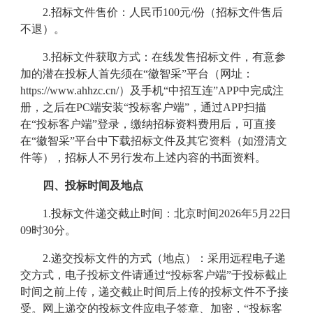
2.
招标
文件售价
：人民币
100
元/份（招标文件售后
不退）。
3.
招标
文件
获取方式：
在线发售招标文件，有意参
加的潜在投标人首先须在“徽智采”平台（网址：
https://www.ahhzc.cn/）及手机“中招互连”APP中完成注
册，之后在PC端安装“投标客户端”，通过APP扫描
在“投标客户端”登录，缴纳招标资料费用后，可直接
在“徽智采”平台中下载招标文件及其它资料（如澄清文
件等），招标人不另行发布上述内容的书面资料
。
四、
投标时间及地点
1.
投标文件递交截止时间：北京时间
2026
年
5
月
22
日
09
时
30
分
。
2.
递交投标文件的方式（地点）：
采用远程电子递
交方式，电子投标文件请通过“投标客户端”于投标截止
时间之前上传，递交截止时间后上传的投标文件不予接
受。网上递交的投标文件应电子签章、加密，“投标客