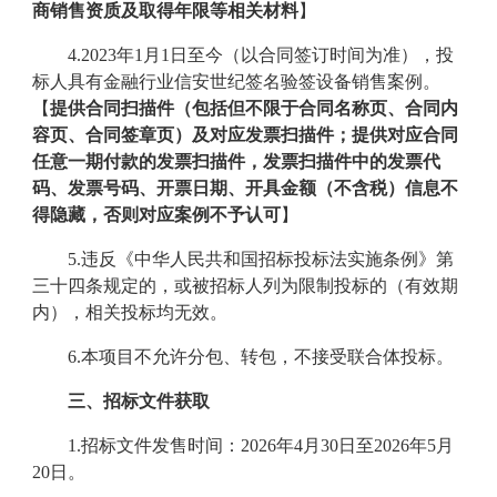
商销售资质及取得年限等相关材料
】
4.
2023年1月1日至今（以合同签订时间为准），投
标人具有金融行业信安世纪签名验签设备销售案例。
【
提供合同扫描件（包括但不限于合同名称页、合同内
容页、合同签章页）及对应发票扫描件；提供对应合同
任意一期付款的发票扫描件，发票扫描件中的发票代
码、发票号码、开票日期、开具金额（不含税）信息不
得隐藏，否则对应案例不予认可
】
5.违反《中华人民共和国招标投标法实施条例》第
三十四条规定的，或被招标人列为限制投标的（有效期
内），相关投标均无效。
6.本项目不允许分包、转包，不接受联合体投标。
三、
招标文件获取
1.
招标
文件
发售时间：
2026
年
4月30
日至
2026
年
5月
20
日
。