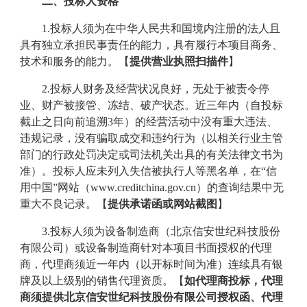
二、
投标人资格
1.投标人须为在中华人民共和国境内注册的法人且
具有独立承担民事责任的能力，具有履行本项目商务、
技术和服务的能力。
【
提供营业执照
扫描件
】
2.投标人财务及经营状况良好，无处于被责令停
业、财产被接管、冻结、破产状态。近三年内（自投标
截止之日向前追溯3年）的经营活动中没有重大违法、
违规记录，没有骗取成交和违约行为（以相关行业主管
部门的行政处罚决定或司法机关出具的有关法律文书为
准）。投标人应未列入失信被执行人等黑名单，在“信
用中国”网站（www.creditchina.gov.cn）的查询结果中无
重大不良记录。
【
提供承诺函或网站截图
】
3.
投标人须为设备制造商（北京信安世纪科技股份
有限公司）或设备制造商针对本项目书面授权的代理
商，代理商须近一年内（以开标时间为准）连续具有银
牌及以上级别的销售代理资质。
【
如代理商投标，代理
商须提供北京信安世纪科技股份有限公司授权函、代理