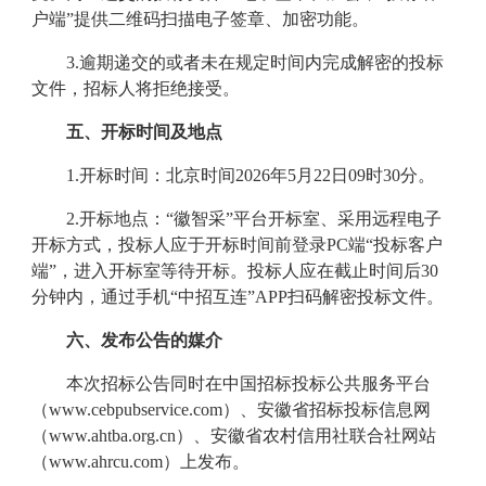
户端”提供二维码扫描电子签章、加密功能
。
3.
逾期递交的或者未在规定时间内完成解密的投标
文件，招标人将拒绝接受。
五、
开标时间及地点
1.
开标时间：
北京时间
2026
年
5
月
22
日
09
时
30
分
。
2.
开标地点：
“徽智采”平台开标室、采用远程电子
开标方式，投标人应于开标时间前登录PC端“投标客户
端”，进入开标室等待开标。投标人应在截止时间后30
分钟内，通过手机“中招互连”APP扫码解密投标文件
。
六、
发布公告的媒介
本次招标公告同时在中国招标投标公共服务平台
（www.cebpubservice.com）、安徽省招标投标信息网
（www.ahtba.org.cn）、安徽省农村信用社联合社网站
（www.ahrcu.com）上发布。