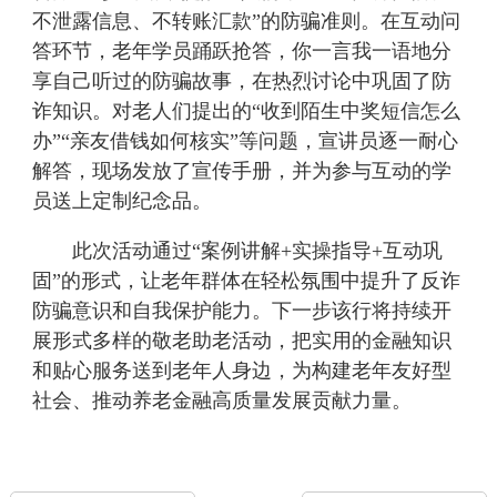
不泄露信息、不转账汇款”的防骗准则。
在
互动问
答环节
，
老年学员踊跃抢答，你一言我一语地分
享自己听过的防骗故事，在热烈讨论中巩固了防
诈知识。对老人们提出的
“收到陌生中奖短信怎么
办”“亲友借钱如何核实”等问题，宣讲员逐一耐心
解答，
现场发放了宣传手册，
并为参与互动的学
员送上定制纪念品。
此次活动通过
“案例讲解+实操指导+互动巩
固”的形式，让老年群体在轻松氛围中提升了反诈
防骗意识和自我保护能力。下一步
该行
将持续开
展形式多样的敬老助老活动，把实用的金融知识
和贴心服务送到老年人身边，
为构建老年友好型
社会、推动养老金融高质量发展贡献力量。