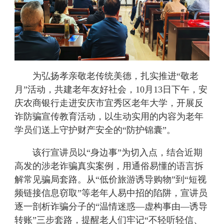
为弘扬孝亲敬老传统美德，扎实推进“敬老
月”活动，共建老年友好社会，
10月13日下午，
安
庆农商银行
走进
安庆市宜秀区老年大学
，开展反
诈防骗宣传教育活动，以生动实用的内容为老年
学员们送上守护财产安全的
“防护锦囊”。
该行
宣讲员以
“身边事”为切入点，结合近期
高发的涉老诈骗真实案例，用通俗易懂的语言拆
解常见骗局套路。从“低价旅游诱导购物”到“短视
频链接信息窃取”等老年人易中招的陷阱，宣讲员
逐一剖析诈骗分子的“温情迷惑—虚构事由—诱导
转账”三步套路，提醒老人们牢记“不轻听轻信、