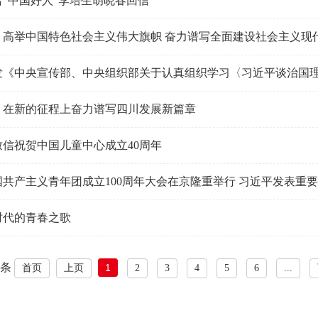
“中国好人”李培生胡晓春回信
高举中国特色社会主义伟大旗帜 奋力谱写全面建设社会主义现代化
发《中央宣传部、中央组织部关于认真组织学习〈习近平谈治国理政
：在新的征程上奋力谱写四川发展新篇章
致信祝贺中国儿童中心成立40周年
共产主义青年团成立100周年大会在京隆重举行 习近平发表重
时代的青春之歌
4条
1
首页
上页
2
3
4
5
6
...