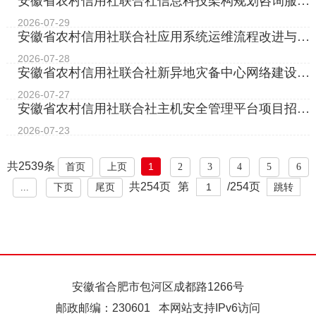
安徽省农村信用社联合社信息科技架构规划咨询服务
（二次）流标公告
2026-07-29
安徽省农村信用社联合社应用系统运维流程改进与应
急能力提升咨询项目（二次...
2026-07-28
安徽省农村信用社联合社新异地灾备中心网络建设项
目流标公告
2026-07-27
安徽省农村信用社联合社主机安全管理平台项目招标
公告
2026-07-23
共2539条
1
首页
上页
2
3
4
5
6
共254页
第
/254页
...
下页
尾页
安徽省合肥市包河区成都路1266号
邮政邮编：230601 本网站支持IPv6访问